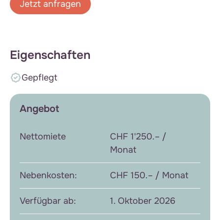
Jetzt anfragen
Eigenschaften
Gepflegt
Angebot
Nettomiete
CHF 1'250.– /
Monat
Nebenkosten:
CHF 150.– / Monat
Verfügbar ab:
1. Oktober 2026