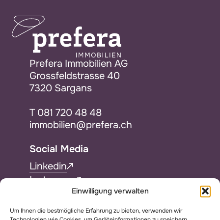
Prefera Immobilien AG
Grossfeldstrasse 40
7320 Sargans
T
081 720 48 48
immobilien@prefera.ch
Social Media
Linkedin
Instagram
Einwilligung verwalten
Facebook
Um Ihnen die bestmögliche Erfahrung zu bieten, verwenden wir
Services
Technologien wie Cookies, um Geräteinformationen zu speichern