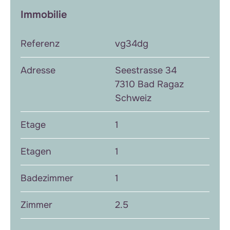
Immobilie
Referenz
vg34dg
Adresse
Seestrasse 34
7310 Bad Ragaz
Schweiz
Etage
1
Etagen
1
Badezimmer
1
Zimmer
2.5