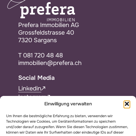
Prefera Immobilien AG
Grossfeldstrasse 40
7320 Sargans
T
081 720 48 48
immobilien@prefera.ch
Social Media
Linkedin
Instagram
Einwilligung verwalten
Facebook
Um Ihnen die bestmögliche Erfahrung zu bieten, verwenden wir
Services
Technologien wie Cookies, um Geräteinformationen zu speichern
und/oder darauf zuzugreifen. Wenn Sie diesen Technologien zustimmen,
Downloads
können wir Daten wie Ihr Surfverhalten oder eindeutige IDs auf dieser