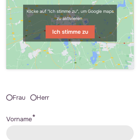
Klicke auf "Ich stimme zu", um Google maps
zu aktivieren
Ich stimme zu
*
Frau
Herr
Untitled
*
Vorname