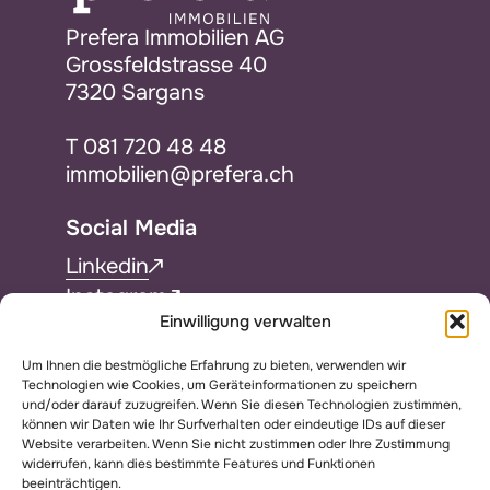
Prefera Immobilien AG
Grossfeldstrasse 40
7320 Sargans
T
081 720 48 48
immobilien@prefera.ch
Social Media
Linkedin
Instagram
Einwilligung verwalten
Facebook
Um Ihnen die bestmögliche Erfahrung zu bieten, verwenden wir
Services
Technologien wie Cookies, um Geräteinformationen zu speichern
und/oder darauf zuzugreifen. Wenn Sie diesen Technologien zustimmen,
Downloads
können wir Daten wie Ihr Surfverhalten oder eindeutige IDs auf dieser
Website verarbeiten. Wenn Sie nicht zustimmen oder Ihre Zustimmung
widerrufen, kann dies bestimmte Features und Funktionen
Legal
beeinträchtigen.